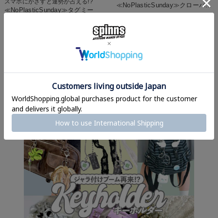
スマホにかざすと運勢が占える!?
≪NoPlasticSunday≫クローバー
≪NoPlasticSunday≫タグミー
キーホルダー
¥
990
→
ラッキーキーホルダー/クローバ
110
¥
税込
ー
2,310
¥
税込
再入荷
再入荷
－－－－－－－－－－－－－