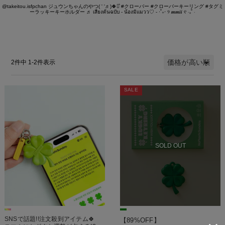
@takeitou.isfpchan
ジュウンちゃんのやつ( ' '♬)🍀⋆͛
#クローバー
#クローバーキーリング
#タグミ
ーラッキーキーホルダー
♬ เสียงต้นฉบับ - น้องมิแมวว♡ - ⋅˚₊‧ ୨ 𝒎𝒎𝒊𝒊 ୧ ‧₊˚ ⋅
価格が高い順
2
件中
1
-
2
件表示
SALE
SOLD OUT
SNSで話題!!注文殺到アイテム🍀
【89%OFF】