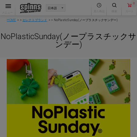
0
見た商品
検索
カート
メニュー
HOME
セレクトブランド
NoPlasticSunday(ノープラスチックサンデー)
NoPlasticSunday(ノープラスチックサ
ンデー)