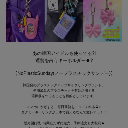
あの韓国アイドルも使ってる?!
運勢を占うキーホルダー🍀?
【NoPlasticSunday(ノープラスチックサンデー)】
韓国発のプラスチックアップサイクリングブランド。
使用済みのプラスチックを有効活用する
選択肢をつくることを目的としています。
スマホにかざすと、毎日運勢を占ってくれる🔮✨
タグミーキーリング🤳日本で買えるなんて激レア…！！
販売開始後1時間経たずに完売、予約注文も大殺到🔥