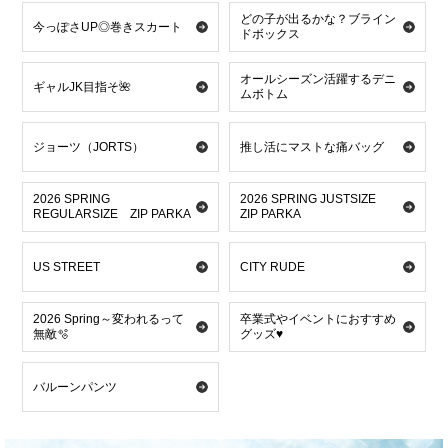
どの子が出るかな？ブライン
今っぽさUP◎巻きスカート
ドボックス
オールシーズン活躍するデニ
ギャルJK目指そ🌺
ムボトム
ジョーツ（JORTS）
推し活にマストな痛バッグ
2026 SPRING
2026 SPRING JUSTSIZE
REGULARSIZE ZIP PARKA
ZIP PARKA
US STREET
CITY RUDE
2026 Spring～変われるって
卒業式やイベントにおすすめ
無敵🫧
グッズ♥
バルーンパンツ