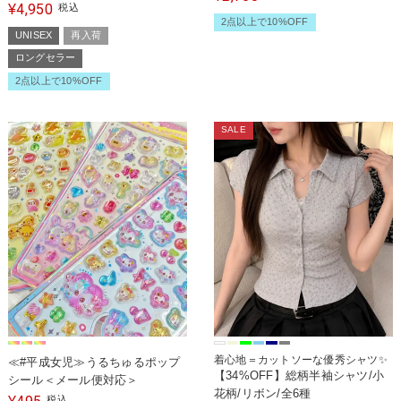
ェットパンツ/ユニセックス/セッ
4,950
¥
税込
2点以上で10%OFF
トアップ対応
UNISEX
再入荷
ロングセラー
2点以上で10%OFF
SALE
着心地＝カットソーな優秀シャツ✨
≪#平成女児≫うるちゅるポップ
【34%OFF】総柄半袖シャツ/小
シール＜メール便対応＞
花柄/リボン/全6種
税込