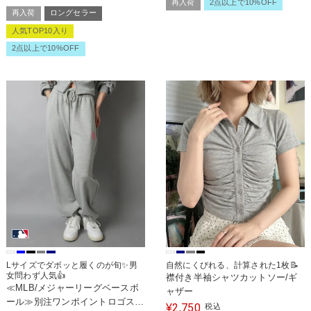
再入荷
2点以上で10%OFF
再入荷
ロングセラー
人気TOP10入り
2点以上で10%OFF
Lサイズでダボッと履くのが旬✨男
自然にくびれる、計算された1枚📝
女問わず人気👍
襟付き半袖シャツカットソー/ギ
≪MLB/メジャーリーグベースボ
ャザー
ール≫別注ワンポイントロゴスウ
2,750
¥
税込