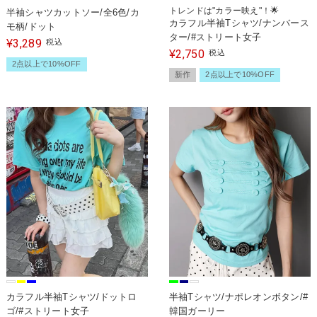
トレンドは"カラー映え"！🌟
半袖シャツカットソー/全6色/カ
カラフル半袖Tシャツ/ナンバース
モ柄/ドット
ター/#ストリート女子
3,289
¥
税込
2,750
¥
税込
2点以上で10%OFF
新作
2点以上で10%OFF
カラフル半袖Tシャツ/ドットロ
半袖Tシャツ/ナポレオンボタン/#
ゴ/#ストリート女子
韓国ガーリー