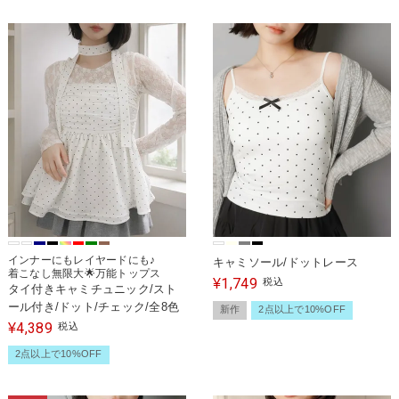
インナーにもレイヤードにも♪
キャミソール/ドットレース
着こなし無限大🌟万能トップス
1,749
¥
税込
タイ付きキャミチュニック/スト
ール付き/ドット/チェック/全8色
新作
2点以上で10%OFF
4,389
¥
税込
2点以上で10%OFF