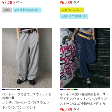
3,289
6,589
¥
税込
¥
税込
新作
2点以上で10%OFF
人気TOP10入り
2点以上で10%OFF
ベルトループ付きで、スウェットを
キラキラ可愛い着用動画あり！🎥
街着に🏢
ワイドスウェットパンツ/ライン
ポンチバルーンパンツ/スウェッ
ストーンロゴ/全5色/#バディガー
トパンツ/ワンポイント
ル
6,589
¥
税込