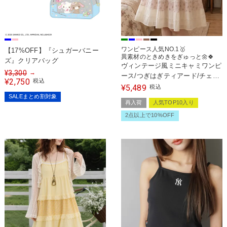
ワンピース人気NO.1🥇
【17%OFF】『シュガーバニー
異素材のときめきをぎゅっと🌼🍀
ズ』クリアバッグ
ヴィンテージ風ミニキャミワンピ
¥
3,300
→
ース/つぎはぎティアード/チェッ
2,750
¥
税込
ク/レース/全5色/#NEO森ガール
5,489
¥
税込
SALEまとめ割対象
再入荷
人気TOP10入り
2点以上で10%OFF