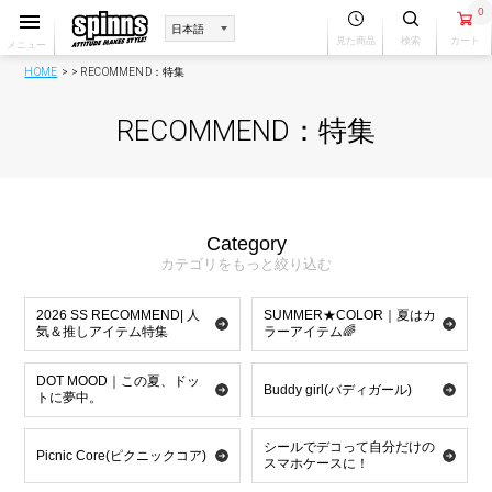
0
見た商品
検索
カート
メニュー
HOME
RECOMMEND：特集
RECOMMEND：特集
Category
カテゴリをもっと絞り込む
2026 SS RECOMMEND| 人
SUMMER★COLOR｜夏はカ
気＆推しアイテム特集
ラーアイテム🌈
DOT MOOD｜この夏、ドッ
Buddy girl(バディガール)
トに夢中。
シールでデコって自分だけの
Picnic Core(ピクニックコア)
スマホケースに！