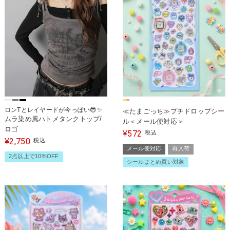
ロンTとレイヤードが今っぽい😎✨
≪たまごっち≫プチドロップシー
ムラ染め風ハトメタンクトップ/
ル＜メール便対応＞
ロゴ
572
¥
税込
2,750
¥
税込
メール便対応
再入荷
2点以上で10%OFF
シールまとめ買い対象