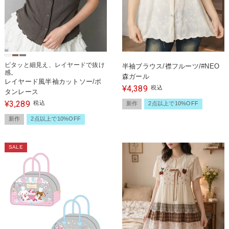
ピタッと細見え、レイヤードで抜け
半袖ブラウス/襟フルーツ/#NEO
感。
森ガール
レイヤード風半袖カットソー/ボ
4,389
¥
税込
タンレース
3,289
¥
税込
新作
2点以上で10%OFF
新作
2点以上で10%OFF
SALE