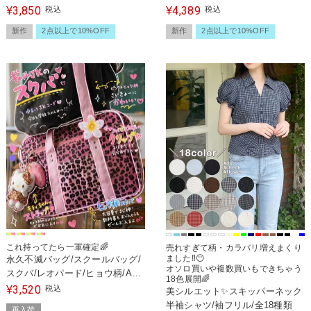
3,850
4,389
¥
税込
¥
税込
新作
2点以上で10%OFF
新作
2点以上で10%OFF
これ持ってたら一軍確定🌈
売れすぎて柄・カラバリ増えまくり
ました‼️😶
永久不滅バッグ/スクールバッグ/
オソロ買いや複数買いもできちゃう
スクバ/レオパード/ヒョウ柄/A4
18色展開🌈
サイズ収納可
3,520
¥
税込
美シルエット✨スキッパーネック
半袖シャツ/袖フリル/全18種類
再入荷