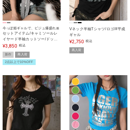
今っぽ姫ギャルで、ビジュ爆盛れ🎀
Vネック半袖Tシャツ/ロゴ/#平成
セットアイテム/キャミソールレ
ギャル
イヤード半袖カットソー/ドット/
2,750
¥
税込
カップ付き/姫ギャル/#平成ギャ
3,850
¥
税込
再入荷
ル
新作
再入荷
2点以上で10%OFF