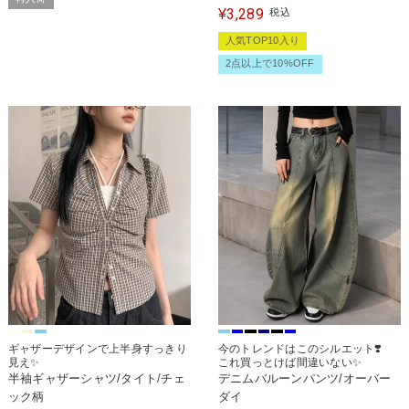
3,289
¥
税込
人気TOP10入り
2点以上で10%OFF
ギャザーデザインで上半身すっきり
今のトレンドはこのシルエット❣️
見え✨
これ買っとけば間違いない✨
半袖ギャザーシャツ/タイト/チェ
デニムバルーンパンツ/オーバー
ック柄
ダイ