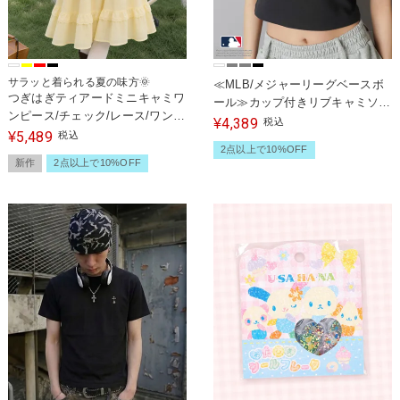
サラッと着られる夏の味方🌞
≪MLB/メジャーリーグベースボ
つぎはぎティアードミニキャミワ
ール≫カップ付きリブキャミソー
ンピース/チェック/レース/ワント
ル
4,389
¥
税込
ーン/#NEO森ガール
5,489
¥
税込
2点以上で10%OFF
新作
2点以上で10%OFF