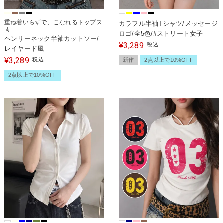
重ね着いらずで、こなれるトップス
カラフル半袖Tシャツ/メッセージ
🎸
ロゴ/全5色/#ストリート女子
ヘンリーネック半袖カットソー/
3,289
¥
税込
レイヤード風
3,289
¥
税込
新作
2点以上で10%OFF
2点以上で10%OFF