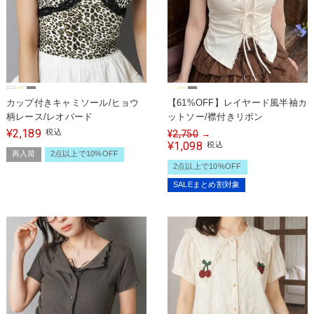
カップ付きキャミソール/ヒョウ
【61%OFF】レイヤード風半袖カ
柄レース/レオパード
ットソー/襟付きリボン
2,189
¥
税込
¥
2,750
→
1,098
¥
税込
再入荷
2点以上で10%OFF
2点以上で10%OFF
SALEまとめ割対象