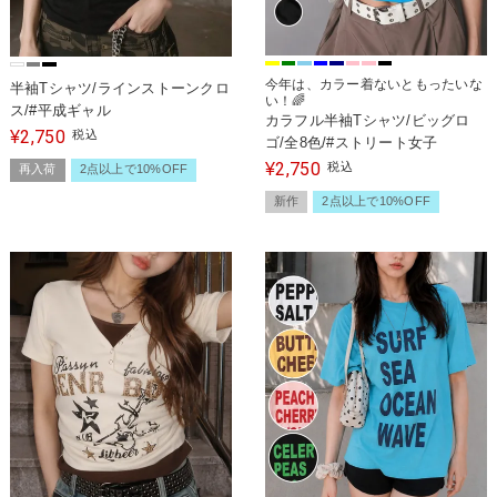
今年は、カラー着ないともったいな
半袖Tシャツ/ラインストーンクロ
い！🌈
ス/#平成ギャル
カラフル半袖Tシャツ/ビッグロ
2,750
¥
税込
ゴ/全8色/#ストリート女子
2,750
¥
税込
再入荷
2点以上で10%OFF
新作
2点以上で10%OFF