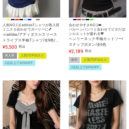
人気NO.1🥇adidasTシャツが再入荷
合わせやすさNO.1👑
ミニスカ合わせでガーリーに💕
バルーンパンツと合わせてピタだぼ
シルエットが盛れる💖
≪adidas/アディダス≫スリース
ヘンリーネック半袖カットソー/
トライプス半袖Tシャツ/全9色/2
スナップボタン/全6色
サイズ展開
5,500
¥
税込
2,189
¥
税込
再入荷
人気TOP10入り
新作
人気TOP10入り
2点以上で10%OFF
2点以上で10%OFF