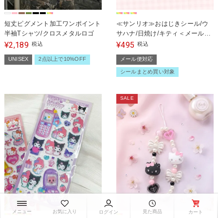
短丈ピグメント加工ワンポイント
≪サンリオ≫おはじきシール/ウ
半袖Tシャツ/クロスメタルロゴ
サハナ/日焼け/キティ＜メール便
対応＞
2,189
495
¥
税込
¥
税込
UNISEX
2点以上で10%OFF
メール便対応
シールまとめ買い対象
SALE
お気に入り
見た商品
メニュー
カート
ログイン