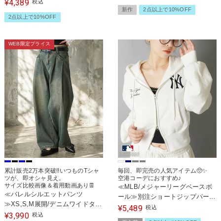
4,389
¥
税込
新作
2点以上で10%OFF
2点以上で10%OFF
WEB限定プライス
累計販売2万本突破!!いつものTシャ
毎回、即完売の人気アイテム🥺✨
ツが、即オシャ見え。
空港コーデにおすすめ♪
サイズ比較画像＆着用動画あり👖
≪MLB/メジャーリーグベースボ
≪バレルシルエットパンツ
ール≫別注ショートジップパーカ
≫XS,S,M展開/デニムワイドタッ
ー /セットアップ対応
5,489
¥
税込
クパンツ
3,990
¥
税込