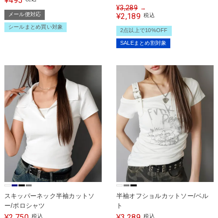
495
¥
¥
3,289
→
メール便対応
2,189
¥
税込
シールまとめ買い対象
2点以上で10%OFF
SALEまとめ割対象
スキッパーネック半袖カットソ
半袖オフショルカットソー/ベル
ー/ポロシャツ
ト
2,750
3,289
¥
税込
¥
税込