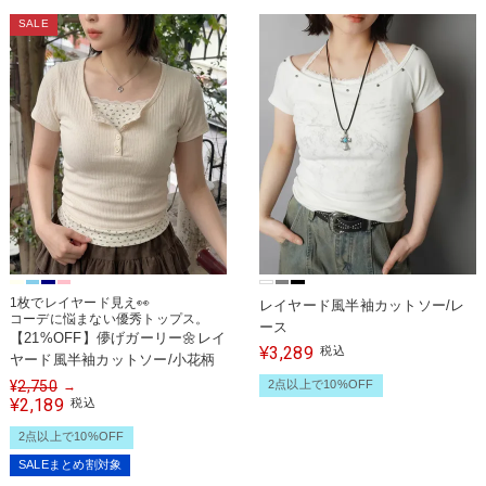
SALE
1枚でレイヤード見え👀
レイヤード風半袖カットソー/レ
コーデに悩まない優秀トップス。
ース
【21%OFF】儚げガーリー🌼レイ
3,289
¥
税込
ヤード風半袖カットソー/小花柄
¥
2,750
2点以上で10%OFF
→
2,189
¥
税込
2点以上で10%OFF
SALEまとめ割対象