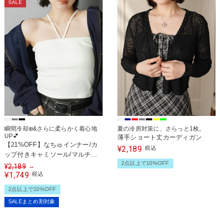
SALE
瞬間冷却❄️&さらに柔らかく着心地
夏の冷房対策に、さらっと1枚。
UP💕
薄手ショート丈カーディガン
【21%OFF】なちゅインナー/カ
2,189
¥
税込
ップ付きキャミソール/マルチウ
2点以上で10%OFF
ェイ/2サイズ展開
¥
2,189
→
1,749
¥
税込
2点以上で10%OFF
SALEまとめ割対象