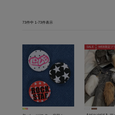
73
件中
1
-
73
件表示
SALE
WEB限定プ