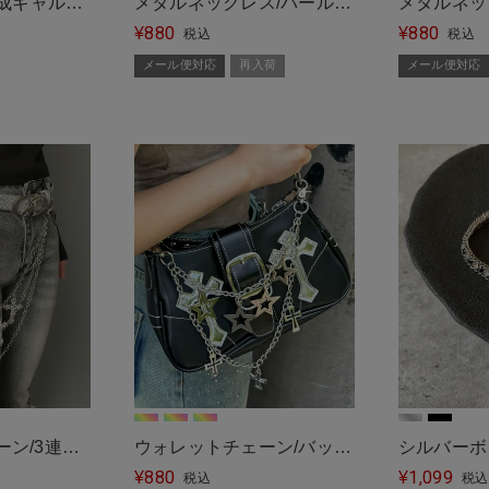
平成ギャル
メタルネックレス/パールビ
メタルネッ
880
880
イクファーし
ッグクロス＜メール便対応
¥
ーン＜メー
¥
税込
税込
ー
＞
メール便対応
再入荷
メール便対応
ン/3連ク
ウォレットチェーン/バッグ
シルバーボ
880
1,099
対応＞
チェーン/2連モチーフ＜メ
¥
レット/ラ
¥
税込
税込