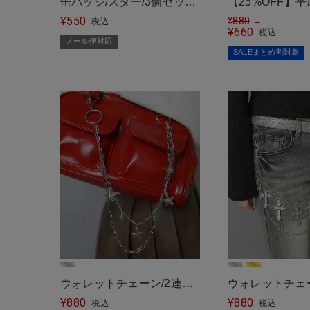
缶バッジ/スター/3個セット
【25%OFF】
550
＜メール便対応＞
¥
★20cm/フェ
¥
880
→
税込
660
¥
税込
っぽキーホルダ
メール便対応
SALEまとめ割対象
ウォレットチェーン/2連ス
ウォレットチェー
880
880
ター＜メール便対応＞
¥
ロス＜メール便
¥
税込
税込