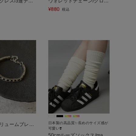
クレス/3連チェ
ウォレットチェーン/クロス
880
ル便対応＞
3連
¥
税込
日本製の高品質✨長めのサイズ感が
リュームブレス
可愛い❣️
インストーン＜メ
50cmルーズソックス/made