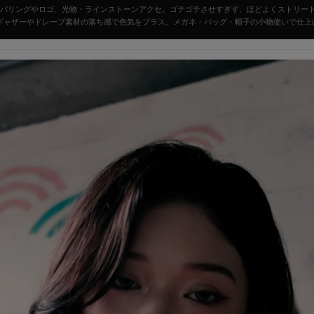
バリングやロゴ、光物・ラインストーンアクセ。ゴテゴテさせすぎず、ほどよくストリー
ギャザーやドレープ素材の落ち感で色気をプラス。メガネ・バッグ・帽子の小物使いで仕上