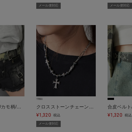
ール便対応＞
ール便対応
メール便対応
メール便対応
/カモ柄/迷
クロスストーンチェーンネ
合皮ベルト
1,320
1,320
パンク
ックレス＜メール便対応＞
¥
¥
税込
税込
メール便対応