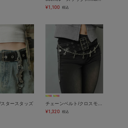
＞
1,100
in japan
¥
税込
/スタースタッズ
チェーンベルト/クロスモチ
1,320
ーフ2
¥
税込