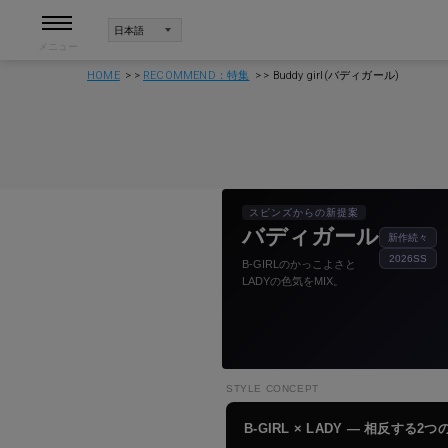
メニュー
HOME
RECOMMEND：特集
Buddy girl(バディガール)
スピンズからの新提案
バディガール
新作続々
2026SS
B-GIRLのかっこよさと
LADYの色気をMIX。
STYLE CONCEPT
B-GIRL × LADY — 相反す