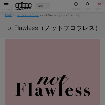
0
見た商品
検索
カート
メニュー
HOME
オリジナルブランド
not Flawless（ノットフロウレス）
not Flawless（ノットフロウレス）