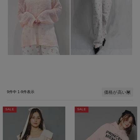
価格が高い順
9
件中
1
-
9
件表示
SALE
SALE