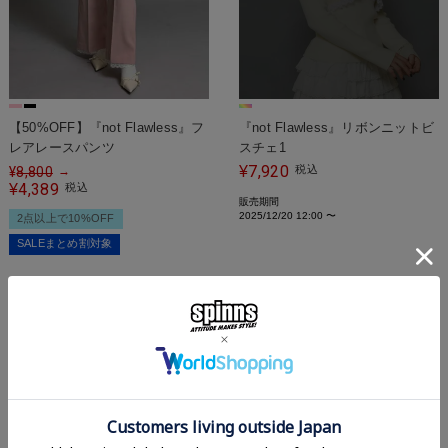
【50%OFF】『not Flawless』フ
『not Flawless』リボンニットビ
レアレースパンツ
スチェ1
7,920
¥
税込
¥
8,800
→
4,389
¥
税込
販売期間
2025/12/20 12:00
〜
2点以上で10%OFF
SALEまとめ割対象
SALE
SOLD OUT
SOLD OUT