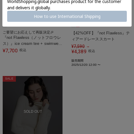
ご要望にお応えして再販決定🎉
【42%OFF】『not Flawless』テ
『not Flawless（ノットフロウレ
ィアードレーススカート
ス）』ice cream tee + swimwear
¥
7,590
→
pouch
7,700
¥
税込
4,389
¥
税込
販売期間
2025/12/20 12:00
〜
SALE
SOLD OUT