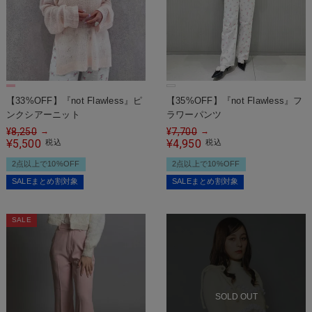
【33%OFF】『not Flawless』ピ
【35%OFF】『not Flawless』フ
ンクシアーニット
ラワーパンツ
¥
8,250
¥
7,700
→
→
5,500
4,950
¥
税込
¥
税込
2点以上で10%OFF
2点以上で10%OFF
SALEまとめ割対象
SALEまとめ割対象
SALE
SOLD OUT