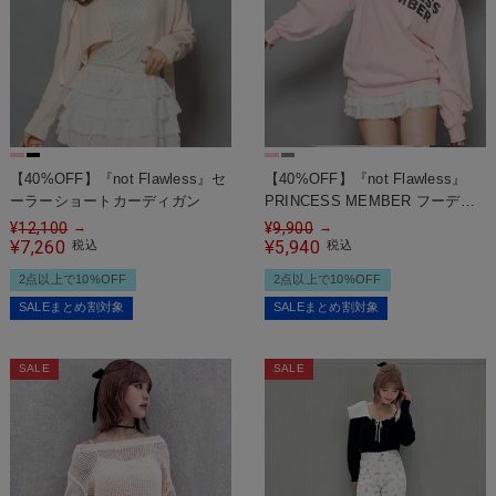
【40%OFF】『not Flawless』セ
【40%OFF】『not Flawless』
ーラーショートカーディガン
PRINCESS MEMBER フーディ
ー
¥
12,100
¥
9,900
→
→
7,260
5,940
¥
税込
¥
税込
2点以上で10%OFF
2点以上で10%OFF
SALEまとめ割対象
SALEまとめ割対象
SALE
SALE