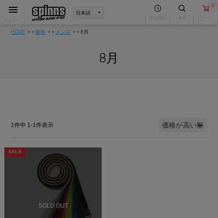
0
見た商品
検索
カート
メニュー
HOME
新作
メンズ
8月
8月
価格が高い順
1
件中
1
-
1
件表示
SALE
SOLD OUT