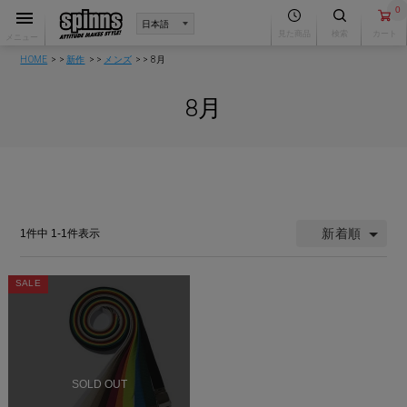
0
見た商品
検索
カート
メニュー
HOME
新作
メンズ
8月
8月
新着順
1
件中
1
-
1
件表示
SALE
SOLD OUT