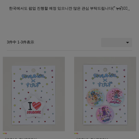
한국에서도 팝업 진행할 예정 있으니깐 많은 관심 부탁드립니다(՞ ᵒ̴̶̷̤-ᵒ̴̶̷̤՞)☝🏻⸒⸒
3
件中
1
-
3
件表示