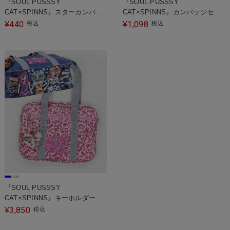
『SOUL PUSSSY
『SOUL PUSSSY
CAT×SPINNS』スターカンバッ
CAT×SPINNS』カンバッジセッ
ジ＜メール便対応＞
ト＜メール便対応＞
440
1,098
¥
税込
¥
税込
『SOUL PUSSSY
CAT×SPINNS』キーホルダー付
きスクールバッグ
3,850
¥
税込