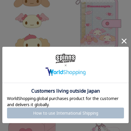
【予約】『シナモエンジェルス』
【予約】『シナモエンジェルス』
ぬいぐるみマルチクリップ《7月
シールバインダー《7月末発送》
末発送》
予約販売価格
1,628
予約販売価格
1,738
¥
税込
¥
税込
予約商品
予約商品