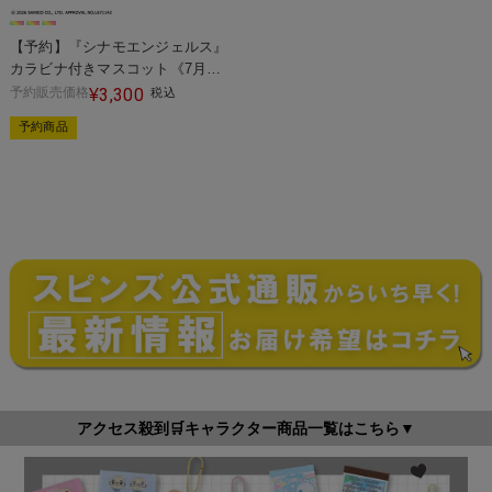
【予約】『シナモエンジェルス』
カラビナ付きマスコット《7月末
発送》
予約販売価格
3,300
¥
税込
予約商品
アクセス殺到🛒キャラクター商品一覧はこちら▼