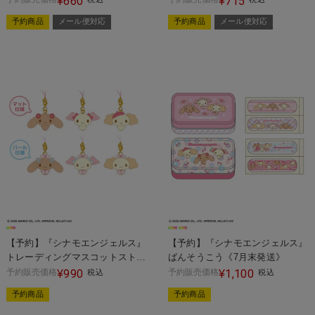
660
715
¥
¥
予約商品
メール便対応
予約商品
メール便対応
【予約】『シナモエンジェルス』
【予約】『シナモエンジェルス』
トレーディングマスコットストラ
ばんそうこう《7月末発送》
ップ《7月末発送》
予約販売価格
990
予約販売価格
1,100
¥
税込
¥
税込
予約商品
予約商品