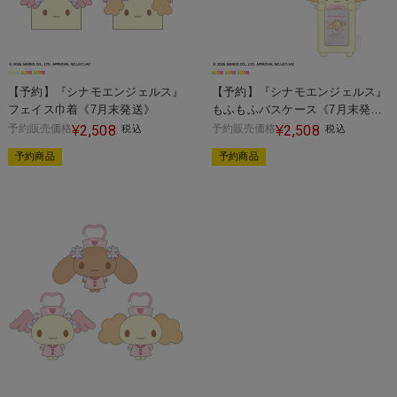
【予約】『シナモエンジェルス』
【予約】『シナモエンジェルス』
フェイス巾着《7月末発送》
もふもふパスケース《7月末発
送》
予約販売価格
2,508
予約販売価格
2,508
¥
税込
¥
税込
予約商品
予約商品