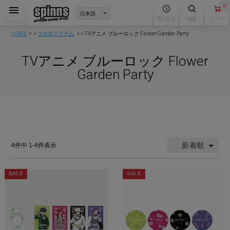
0
見た商品
検索
カート
メニュー
HOME
コラボアイテム
TVアニメ ブルーロック Flower Garden Party
TVアニメ ブルーロック Flower
Garden Party
新着順
4
件中
1
-
4
件表示
SALE
SALE