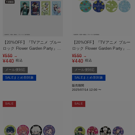
【20%OFF】『TVアニメ ブルー
【20%OFF】『TVアニメ ブルー
ロック Flower Garden Party』
ロック Flower Garden Party』
トレーディングホログラムカード
缶ミラー＜メール便対応＞
¥
550
¥
550
→
→
＜メール便対応＞
440
440
¥
税込
¥
税込
メール便対応
メール便対応
SALEまとめ割対象
SALEまとめ割対象
販売期間
2025/07/14 12:00
〜
SALE
SALE