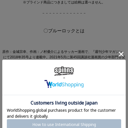
※ブラインド商品につきましては絵柄は選べません。
－－－－－－－－－－－－－
〇ブルーロックとは
原作：金城宗幸、作画：ノ村優介によるサッカー漫画で、『週刊少年マガジン』
にて2018年35号より連載中。2021年5月に第45回講談社漫画賞の少年部門を受
賞し、累計4000万部を突破している。
TVアニメが2022年10月から、2期が2024年10月からテレビ朝日系列局
(IMAnimation枠)、AT-X、BS朝日にて放送されていた。
アニメ公式サイト
公式X
－－－－－－－－－－－－－
【権利表記】