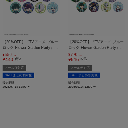
【20%OFF】『TVアニメ ブルー
【20%OFF】『TVアニメ ブルー
ロック Flower Garden Party』
ロック Flower Garden Party』
トレーディング缶バッジ＜メール
トレーディングホログラム缶バッ
¥
550
¥
770
→
→
便対応＞
440
ジ＜メール便対応＞
616
¥
税込
¥
税込
メール便対応
メール便対応
SALEまとめ割対象
SALEまとめ割対象
販売期間
販売期間
2025/07/14 12:00
〜
2025/07/14 12:00
〜