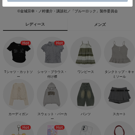
©金城宗幸・ノ村優介・講談社／「ブルーロック」製作委員会
レディース
メンズ
Tシャツ・カットソ
シャツ・ブラウス・
ワンピース
タンクトップ・キャ
ー
付け襟
ミソール
カーディガン
スウェット・パーカ
パンツ
スカート
ー