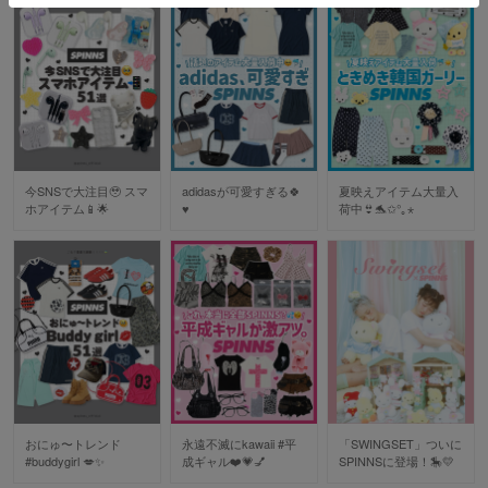
今SNSで大注目🥹 スマ
adidasが可愛すぎる🍀
夏映えアイテム大量入
ホアイテム📱🌟
♥️
荷中👙🐬✩°｡⋆
おにゅ〜トレンド
永遠不滅にkawaii #平
「SWINGSET」ついに
#buddygirl 💋✨
成ギャル❤️💗💅
SPINNSに登場！🎠💛