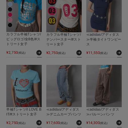
カラフル半袖Tシャツ/
カラフル半袖Tシャツ/
≪adidas/アディダス
ビッグロゴ/全8色/#ス
ナンバースター/#スト
≫半袖タイトワンピー
トリート女子
リート女子
ス
¥
2,750
¥
2,750
¥
11,550
(税込)
(税込)
(税込)
半袖Tシャツ/I LOVE B
≪adidas/アディダス
≪adidas/アディダス
IT/#ストリート女子
≫デニムカーブパンツ
≫バルーンパンツ
¥
2,750
¥
17,600
¥
14,300
(税込)
(税込)
(税込)