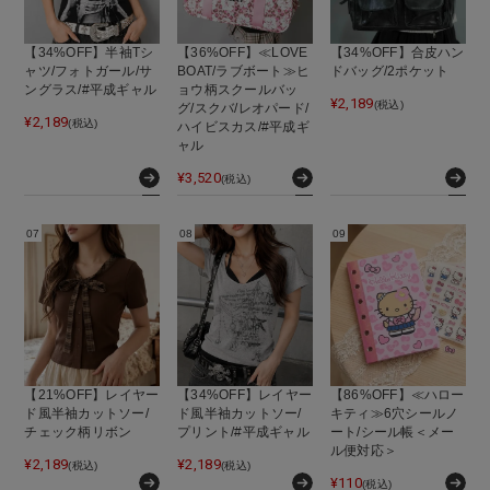
【34%OFF】半袖Tシ
【36%OFF】≪LOVE
【34%OFF】合皮ハン
ャツ/フォトガール/サ
BOAT/ラブボート≫ヒ
ドバッグ/2ポケット
ングラス/#平成ギャル
ョウ柄スクールバッ
¥
2,189
(税込)
グ/スクバ/レオパード/
¥
2,189
(税込)
ハイビスカス/#平成ギ
ャル
¥
3,520
(税込)
【21%OFF】レイヤー
【34%OFF】レイヤー
【86%OFF】≪ハロー
ド風半袖カットソー/
ド風半袖カットソー/
キティ≫6穴シールノ
チェック柄リボン
プリント/#平成ギャル
ート/シール帳＜メー
ル便対応＞
¥
2,189
¥
2,189
(税込)
(税込)
¥
110
(税込)