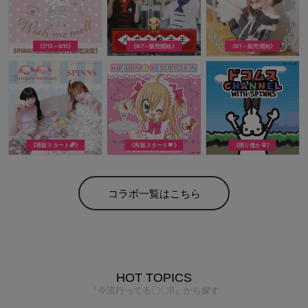
《7/13～8/31》
《8/7～販売開始》
《8/1～販売開始》
《再販スタート🌈》
《再販スタート💖》
《残り僅か🐰》
コラボ一覧はこちら
HOT TOPICS
『今流行ってる〇〇!!』から探す