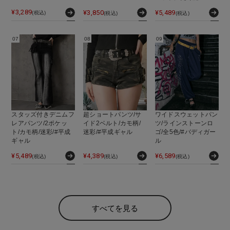
¥
3,289
¥
3,850
¥
5,489
(税込)
(税込)
(税込)
スタッズ付きデニムフ
超ショートパンツ/サ
ワイドスウェットパン
レアパンツ/2ポケッ
イド2ベルト/カモ柄/
ツ/ラインストーンロ
ト/カモ柄/迷彩/#平成
迷彩/#平成ギャル
ゴ/全5色/#バディガー
ギャル
ル
¥
5,489
¥
4,389
¥
6,589
(税込)
(税込)
(税込)
すべてを見る