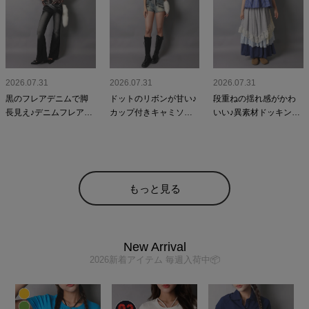
2026.07.31
2026.07.31
2026.07.31
黒のフレアデニムで脚
ドットのリボンが甘い♪
段重ねの揺れ感がかわ
長見え♪デニムフレアパ
カップ付きキャミソー
いい♪異素材ドッキング
ンツの平成ギャルコー
ルレイヤードカットソ
ロングスカートのNEO
デ
ーの平成ギャルコーデ
森ガールコーデ
もっと見る
New Arrival
2026新着アイテム 毎週入荷中📦