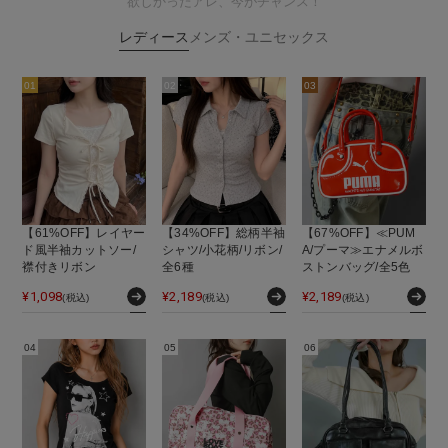
欲しかったアレ、今がチャンス！
レディース
メンズ・ユニセックス
【61%OFF】レイヤー
【34%OFF】総柄半袖
【67%OFF】≪PUM
ド風半袖カットソー/
シャツ/小花柄/リボン/
A/プーマ≫エナメルボ
襟付きリボン
全6種
ストンバッグ/全5色
¥
1,098
¥
2,189
¥
2,189
(税込)
(税込)
(税込)