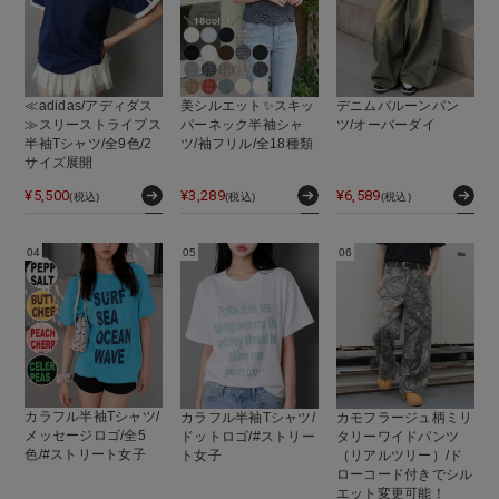
≪adidas/アディダス
美シルエット✨スキッ
デニムバルーンパン
≫スリーストライプス
パーネック半袖シャ
ツ/オーバーダイ
半袖Tシャツ/全9色/2
ツ/袖フリル/全18種類
サイズ展開
¥
5,500
¥
3,289
¥
6,589
(税込)
(税込)
(税込)
カラフル半袖Tシャツ/
カラフル半袖Tシャツ/
カモフラージュ柄ミリ
メッセージロゴ/全5
ドットロゴ/#ストリー
タリーワイドパンツ
色/#ストリート女子
ト女子
（リアルツリー）/ド
ローコード付きでシル
エット変更可能！