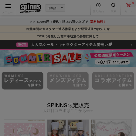
0
見た商品
検索
カート
メニュー
＞＞ 6,000円（税込）以上お買い上げで
送料無料！
お盆期間のカスタマー対応休業および配送遅延のお知らせ
7/28に発生した熊本県地震の影響に関して
›
大人気シール・キャラクターアイテム勢揃い🌈
[HOT]
SPINNS限定販売
大注目コラボはここから👀✨