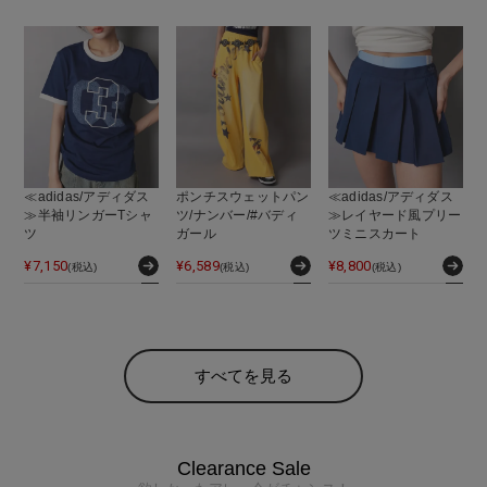
≪adidas/アディダス
ポンチスウェットパン
≪adidas/アディダス
≫半袖リンガーTシャ
ツ/ナンバー/#バディ
≫レイヤード風プリー
ツ
ガール
ツミニスカート
¥
7,150
¥
6,589
¥
8,800
(税込)
(税込)
(税込)
すべてを見る
Clearance Sale